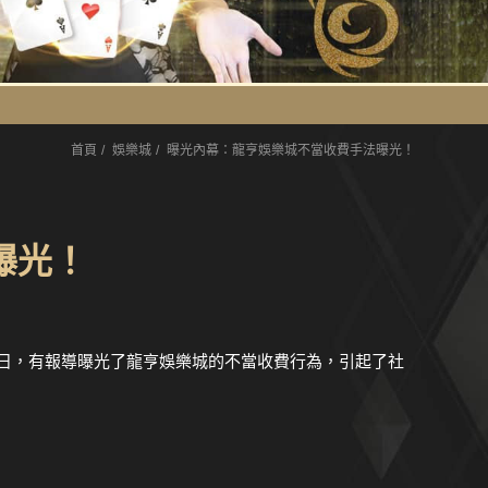
首頁
娛樂城
曝光內幕：龍亨娛樂城不當收費手法曝光！
T熱
料
玩家
曝光！
贏錢
量玩
例公
日，有報導曝光了龍亨娛樂城的不當收費行為，引起了社