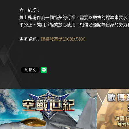
六、結語：
線上賭場作為一個特殊的行業，需要以嚴格的標準來要求
平公正，讓用戶能夠放心使用。相信通過賭場自身的努力
更多資訊：
娛樂城首儲1000送5000