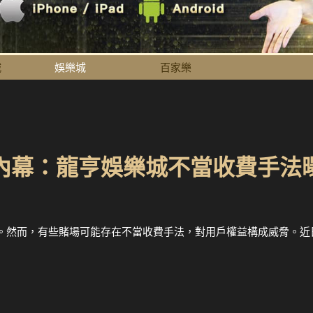
城
娛樂城
百家樂
會員
揭開德州撲克策略：
LEO線上博弈震撼登
歐博作弊被抓PT
娛
從對手失誤中獲利的
場，玩遊戲也能一夜
議！內部員工爆
點，
秘訣
致富？
「驚人黑幕」，
送最
全嚇壞！
內幕：龍亨娛樂城不當收費手法
娛樂城評價：如何挑
曝光內幕：龍亨娛樂
選安全、公平的平
城不當收費手法曝
歐博集團詐騙？
專
台？
光！
卻提不出來？大
站
家受害的真實案
。然而，有些賭場可能存在不當收費手法，對用戶權益構成威脅。近
開！
歐博娛樂城ptt鄉民
彩
曝光！最穩定獲利的
百家樂投注原則大公
開！