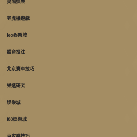
昊陽娛樂
老虎機遊戲
leo娛樂城
體育投注
北京賽車技巧
樂透研究
娛樂城
i88娛樂城
百家樂技巧