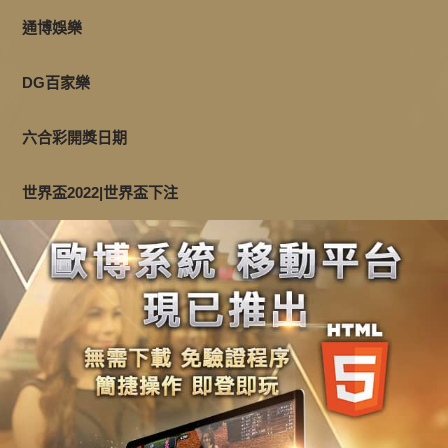
通博娛樂
DG百家樂
六合彩開獎日期
世界盃2022|世界盃下注