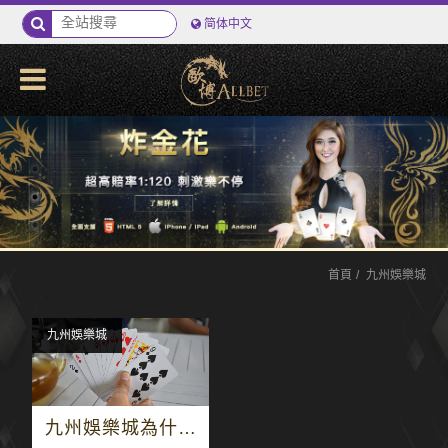
简体中文
首頁
九州娛樂城
九州娛樂城
九州娛樂城為什麼網上賭場值得在台灣一試