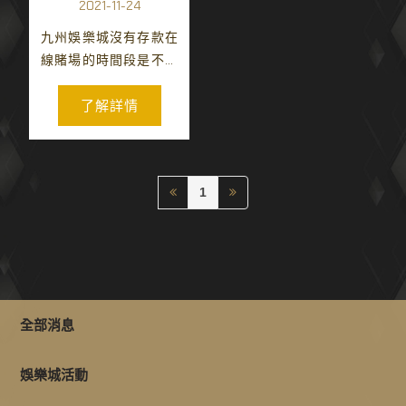
2021-11-24
九州娛樂城沒有存款在
線賭場的時間段是不言
自明的。它方法新進入
者現在不想再存入現金
了解詳情
在這些賭場賭博。這是
通過在線賭場經營者吸
引新會員的奇妙流通。
1
全部消息
娛樂城活動