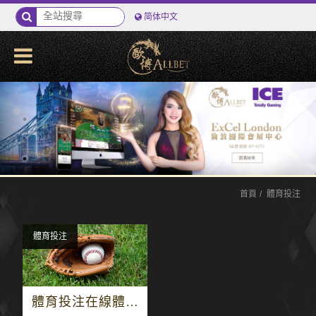
简体中文
首頁
體育投注
體育投注
體育投注在線體育博彩的好體育博彩