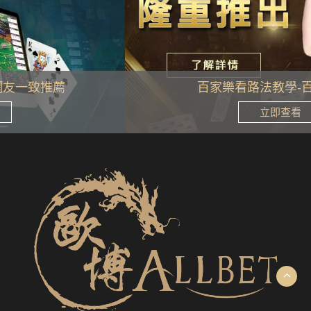
百家樂看路法教學-百家樂算牌
立即查看