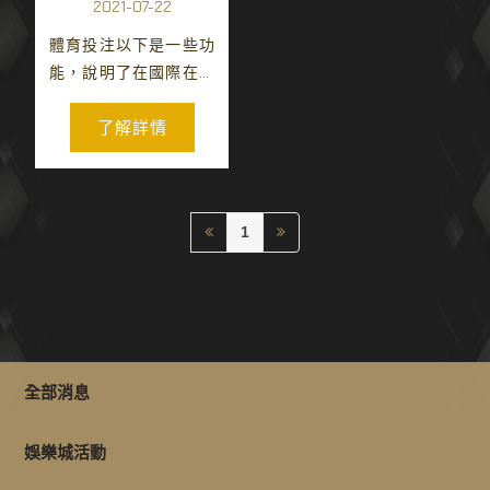
2021-07-22
體育投注以下是一些功
能，說明了在國際在線
遊戲中是什麼造就了驚
人的體育博彩
了解詳情
1
全部消息
娛樂城活動