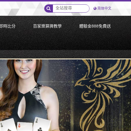
简体中文
即時比分
百家樂算牌教學
體驗金888免費送