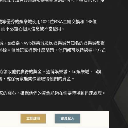
bu娛樂城等知名娛樂城都擁有相應的許可證，這表示它們受
優秀的娛樂城使用1024位RSA金鑰交換和 448位
易，而不必擔心個人信息被不當使用。
tu娛樂、vvip娛樂城及bu娛樂城等知名的娛樂城都提
服熱線。無論玩家遇到什麼問題，他們都可以透過這些方式
領取他們贏得的獎金。通博娛樂城、ku娛樂城、tu娛
交易，確保玩家能夠快速取得他們的資金。
家的關心，確保他們的資金能夠在需要時得到迅速處理。