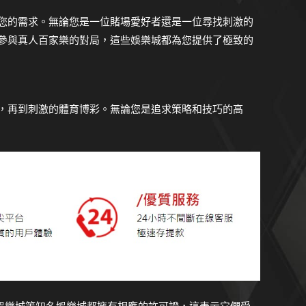
您的需求。無論您是一位賭場愛好者還是一位尋找刺激的
參與真人百家樂的對局，這些娛樂城都為您提供了極致的
，再到刺激的體育博彩。無論您是追求策略和技巧的高