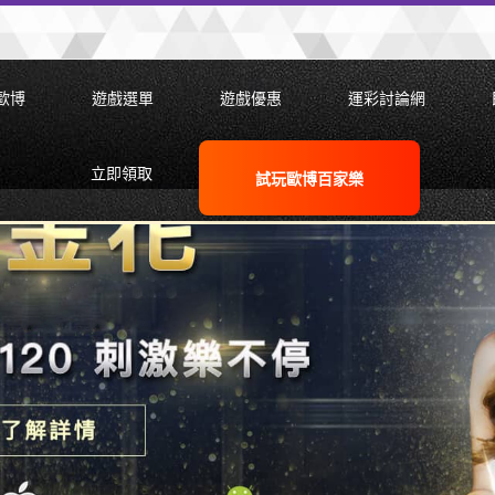
歐博
遊戲選單
遊戲優惠
運彩討論網
立即領取
試玩歐博百家樂