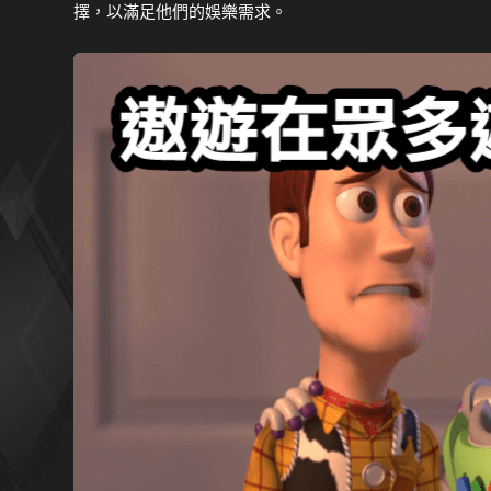
威博娛樂城儲值
擇，以滿足他們的娛樂需求。
200%，豪禮大放
送，人人有獎