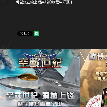
希望您在線上娛樂城的旅程中好運！