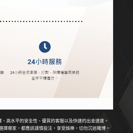
選擇、高水平的安全性、優質的客服以及快速的出金速度。
選擇哪家，都應該謹慎投注，享受娛樂，切勿沉迷賭博。