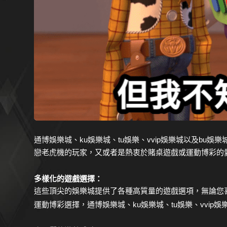
通博娛樂城、ku娛樂城、tu娛樂、vvip娛樂城以及b
戀老虎機的玩家，又或者是熱衷於賭桌遊戲或運動博彩的
多樣化的遊戲選擇：
這些頂尖的娛樂城提供了各種高質量的遊戲選項，無論您
運動博彩選擇，通博娛樂城、ku娛樂城、tu娛樂、vvi