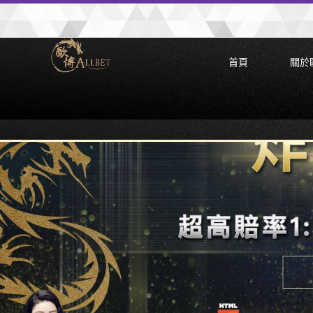
首頁
關於