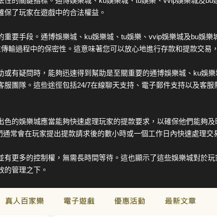
的關鍵指標。通博娛樂城、ku娛樂城、tu娛樂、vvip娛樂城及
確保了玩家在遊戲中的合法權益。
手段。通博娛樂城、ku娛樂城、tu娛樂、vvip娛樂城及bu娛樂城等
家數據在傳輸過程中的保密性。這意味著您可以放心地進行存款和提款交
有疑問時，能夠迅速得到幫助是至關重要的通博娛樂城、ku娛樂城、
服團隊。這些途徑包括24/7在線聊天支持、電子郵件支持以及客
色的娛樂城應當能夠快速處理玩家的提款要求，以確保他們能夠及時
他們通常會在玩家提出提款請求後的數小時或一個工作日內快速處理
並有更多的控制權，無需長時間等待。這也顯示了這些娛樂城對於玩
效的管理之下。