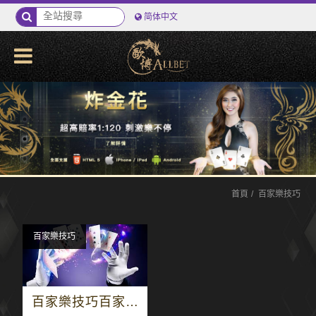
简体中文
首頁
百家樂技巧
百家樂技巧
百家樂技巧百家樂策略成為焦點