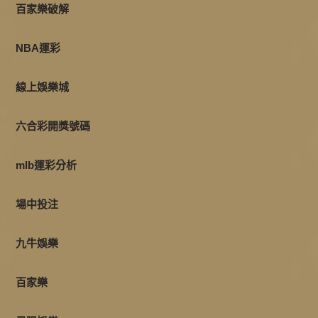
百家樂破解
NBA運彩
線上娛樂城
六合彩開獎號碼
mlb運彩分析
場中投注
九牛娛樂
百家樂