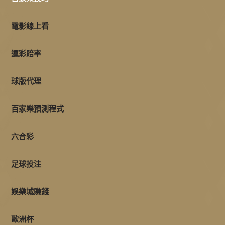
電影線上看
運彩賠率
球版代理
百家樂預測程式
六合彩
足球投注
娛樂城賺錢
歐洲杯