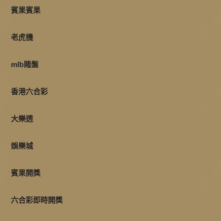
賓果賓果
老虎機
mlb賭盤
香港六合彩
大樂透
娛樂城
賓果開獎
六合彩即時開獎