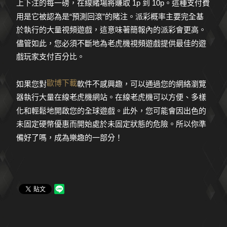
上下注的每一磅，在線賭場將賺取 1p 到 10p。這種支付費
用是它被認為是“預測回滾”的賭注。派彩概率主要完全基
於執行的大量視頻遊戲，這意味著簡報內的派彩會更高。
儘管如此，您必須不斷地為老虎機視頻遊戲提供最佳的遊
戲玩家支付百分比。
歐博下載
如果您對
軟件不感興趣，可以通過您的網絡瀏覽
器執行大量在線老虎機網站。在線老虎機可以方便、多樣
化和輕鬆地開啟您的全球遊戲。此外，您可能會因出色的
未固定硬幣優惠而開始處於未固定狀態的危險。所以你準
備好了嗎，成為樂趣的一部分！