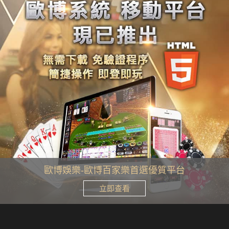
歐博娛樂-歐博百家樂首選優質平台
立即查看