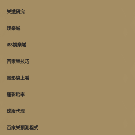
樂透研究
娛樂城
i88娛樂城
百家樂技巧
電影線上看
運彩賠率
球版代理
百家樂預測程式