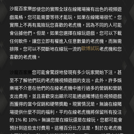
沙龍百家樂
即使您的實際全球在線賭場擁有出色的視頻遊
戲風格，您可能需要等待才能玩，如果在線賭場很忙，您
實際上不再有風險玩您喜歡的老虎機，因為不同的人可能
會佔據他們。但是，如果您選擇在線玩遊戲，您可以下載
任何軟件，讓您立即有權進入任意數量的老虎機，而無需
歐博試玩
排隊。您可以不間斷地在線玩一流的
老虎機和您
喜歡的老虎機。
沙龍百家樂
您可能會驚訝地發現有多少玩家開始下注，甚
至不了解他們玩的老虎機視頻遊戲的支出。此外，許多娛
樂場不介意在他們的在線老虎機中進行過多的營銷和營銷
支出費用，並且喜歡突出顯示可能通過賭博這些視頻遊戲
而獲得的當今促銷和硬幣獎勵。現實情況是，無論在線賭
場提供什麼不同的福利，平均在線老虎機將保留所有投注
的 1% 和 10%。無論您是在線玩還是在線玩，您都可能會
預計到這些支付費用。這種百分比方法是，對於在老虎機