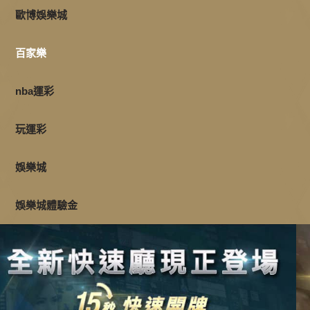
歐博娛樂城
百家樂
nba運彩
玩運彩
娛樂城
娛樂城體驗金