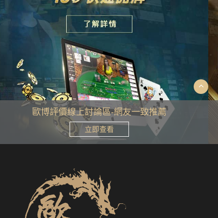
百家樂看路法教學-百家樂算牌
立即查看