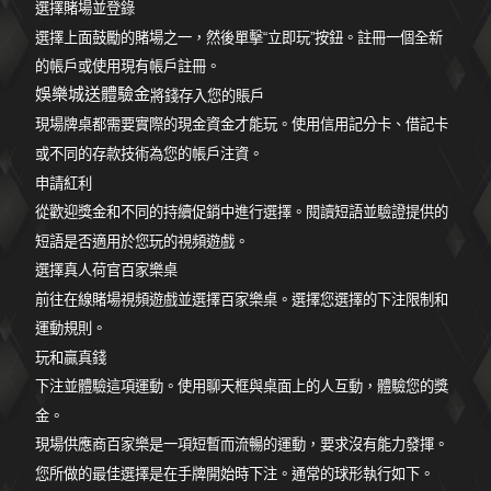
選擇賭場並登錄
選擇上面鼓勵的賭場之一，然後單擊“立即玩”按鈕。註冊一個全新
的帳戶或使用現有帳戶註冊。
娛樂城送體驗金
將錢存入您的賬戶
現場牌桌都需要實際的現金資金才能玩。使用信用記分卡、借記卡
或不同的存款技術為您的帳戶注資。
申請紅利
從歡迎獎金和不同的持續促銷中進行選擇。閱讀短語並驗證提供的
短語是否適用於您玩的視頻遊戲。
選擇真人荷官百家樂桌
前往在線賭場視頻遊戲並選擇百家樂桌。選擇您選擇的下注限制和
運動規則。
玩和贏真錢
下注並體驗這項運動。使用聊天框與桌面上的人互動，體驗您的獎
金。
現場供應商百家樂是一項短暫而流暢的運動，要求沒有能力發揮。
您所做的最佳選擇是在手牌開始時下注。通常的球形執行如下。