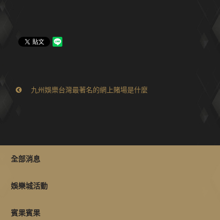
九州娛樂台灣最著名的網上賭場是什麼
全部消息
娛樂城活動
賓果賓果