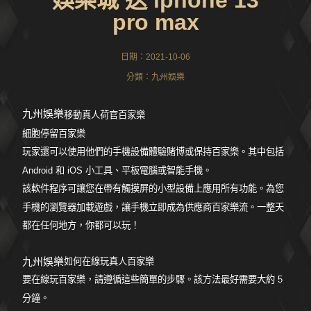
娛樂城 送 iphone 13
pro max
日期：
2021-10-06
分類：
九州娛樂
九州娛樂
移動真人荷官百家樂
細胞停留百家樂
玩家還可以使用他們的手機設備體驗賭博或保持百家樂。其中包括
Android 和 iOS 小工具、平板電腦或智能手機。
該軟件程序可讓您在帶有觸摸屏的小型設備上應用所有功能。為您
手機的瀏覽器加載遊戲，讓手機立即成為供應商百家樂流。一整天
都在任何地方，你都可以玩！
九州娛樂
如何在線玩真人百家樂
要在線玩百家樂，請遵循這些簡單的步驟。該方法最好需要大約 5
分鐘。