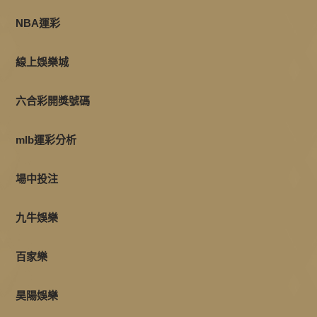
NBA運彩
線上娛樂城
六合彩開獎號碼
mlb運彩分析
場中投注
九牛娛樂
百家樂
昊陽娛樂