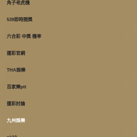
角子老虎機
539即時開獎
六合彩 中獎 機率
運彩官網
THA娛樂
百家樂ptt
運彩討論
九州娛樂