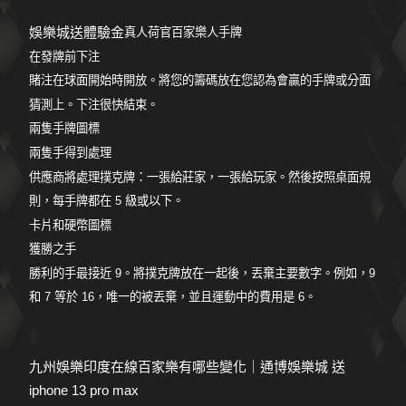
娛樂城送體驗金
真人荷官百家樂人手牌
在發牌前下注
賭注在球面開始時開放。將您的籌碼放在您認為會贏的手牌或分面
猜測上。下注很快結束。
兩隻手牌圖標
兩隻手得到處理
供應商將處理撲克牌：一張給莊家，一張給玩家。然後按照桌面規
則，每手牌都在 5 級或以下。
卡片和硬幣圖標
獲勝之手
勝利的手最接近 9。將撲克牌放在一起後，丟棄主要數字。例如，9
和 7 等於 16，唯一的被丟棄，並且運動中的費用是 6。
九州娛樂印度在線百家樂有哪些變化｜通博娛樂城 送
iphone 13 pro max