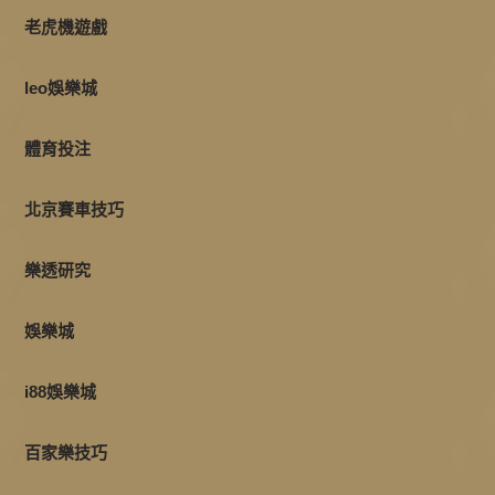
老虎機遊戲
leo娛樂城
體育投注
北京賽車技巧
樂透研究
娛樂城
i88娛樂城
百家樂技巧