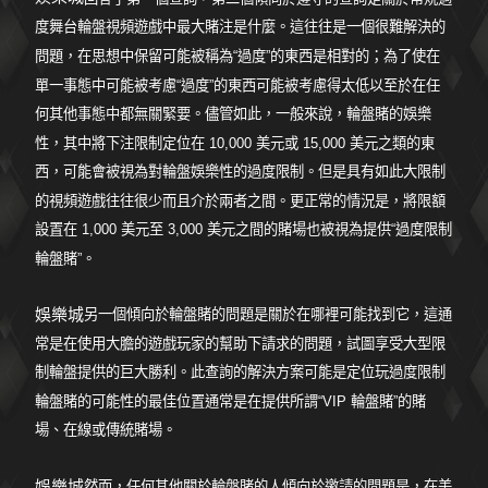
度舞台輪盤視頻遊戲中最大賭注是什麼。這往往是一個很難解決的
問題，在思想中保留可能被稱為“過度”的東西是相對的；為了使在
單一事態中可能被考慮“過度”的東西可能被考慮得太低以至於在任
何其他事態中都無關緊要。儘管如此，一般來說，輪盤賭的娛樂
性，其中將下注限制定位在 10,000 美元或 15,000 美元之類的東
西，可能會被視為對輪盤娛樂性的過度限制。但是具有如此大限制
的視頻遊戲往往很少而且介於兩者之間。更正常的情況是，將限額
設置在 1,000 美元至 3,000 美元之間的賭場也被視為提供“過度限制
輪盤賭”。
娛樂城
另一個傾向於輪盤賭的問題是關於在哪裡可能找到它，這通
常是在使用大膽的遊戲玩家的幫助下請求的問題，試圖享受大型限
制輪盤提供的巨大勝利。此查詢的解決方案可能是定位玩過度限制
輪盤賭的可能性的最佳位置通常是在提供所謂“VIP 輪盤賭”的賭
場、在線或傳統賭場。
娛樂城
然而，任何其他關於輪盤賭的人傾向於邀請的問題是，在美