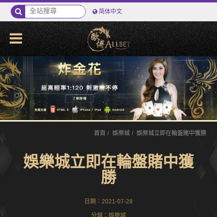
简体中文
首頁
娛樂城
娛樂城立即在輪盤賭中獲勝
娛樂城立即在輪盤賭中獲
勝
日期：
2021-07-28
分類：
娛樂城