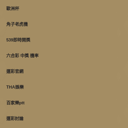
歐洲杯
角子老虎機
539即時開獎
六合彩 中獎 機率
運彩官網
THA娛樂
百家樂ptt
運彩討論