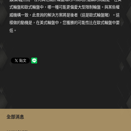
式輪盤和歐式輪盤中，哪一種可能更偏愛大型限制輪盤。與某些權
威機構一致，此查詢的解決方案將是後者（這是歐式輪盤賭）。這
樣做的動機是，在美式輪盤中，您獲勝的可能性比在歐式輪盤中要
低。
全部消息