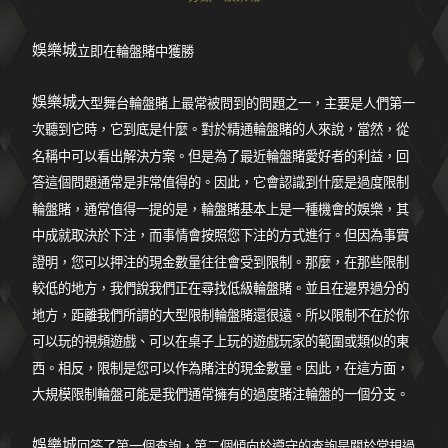
娛樂城
立即在輪盤賭中獲勝
娛樂城
大型舞台輪盤賭上最常被問到的問題之一，主要是人們第一
次聽到它時，它到底是什麼。對於精通輪盤賭的人來說，當然，從
名稱中可以看出解決方案。但是為了最近輪盤賭愛好者的利益，回
答這個問題通常是非常值得的。因此，它會認識到什麼是過度限制
輪盤賭，通常值得一提的是，輪盤賭基本上是一種機會的娛樂，其
中成就取決於下注，而事情會按照您下注的方式進行。但因為事實
證明，您可以押注的現金數量往往會受到限制。那麼，在那些限制
較低的地方，我們說我們正在尋找低級輪盤賭。並且在邊界過分的
地方，距離我們所謂的大型限制輪盤賭還很遠。所以限制不在於你
可以玩的視頻遊戲、可以在桌子上玩的遊戲玩家的範圍或類似的東
西。相反，限制是您可以作為賭注的現金數量。因此，在這方面，
大規模限制輪盤可能是我們通常擁有的過度賭注輪盤的一個分支。
娛樂城
回答了第一個查詢，第二個傾向於遵守的查詢是關於常規過