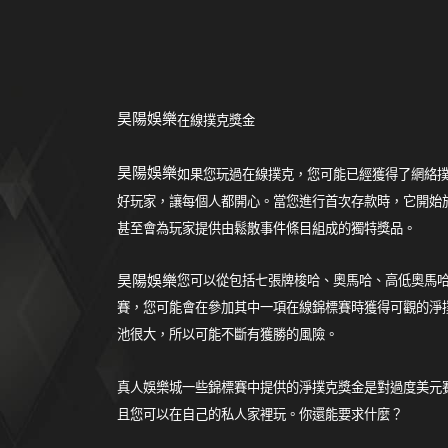
昊陽娛樂
在線撲克獎金
昊陽娛樂
如果您玩過在線撲克，您可能已經獲得了網絡
好玩家，讓每個人都開心。當您進行首次存款時，它開始於
甚至會為玩家提供由鬆散事件條目組成的獨特獎品。
昊陽娛樂
您可以從包括七張牌梭哈、奧馬哈、高低奧馬
賽，您可能會在參加其中一項在線錦標賽時獲得可觀的淨撲克
池很大，所以可能不斷有獲勝的風險。
真人娛樂城
一些錦標賽中提供的淨撲克獎金是對過度美元
且您可以在自己的私人家裡玩。你還能要求什麼？