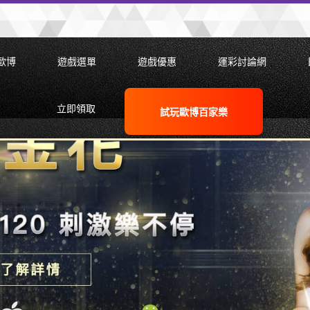
歐博
遊戲選單
遊戲優惠
運彩討論網
立即領取
試玩歐博百家樂