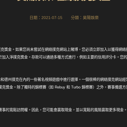
日期：
2021-07-15
分類：
昊陽娛樂
撲克獎金。如果您尚未嘗試在網絡撲克網站上賭博，您必須立即加入以獲得網絡
加入淨撲克獎金。存款可以通過多種方式進行，例如主要的信用評分卡。您的帳
哈和德州撲克在內的一些著名視頻遊戲中進行選擇。一個很棒的網絡撲克網站經
獎金。除了獨特的錦標賽（如 Rebuy 和 Turbo 錦標賽）之外，賽事備
賽事的寬鬆訪問權。因此，您可能會贏取現金，並以寬鬆的風險贏取更多現金