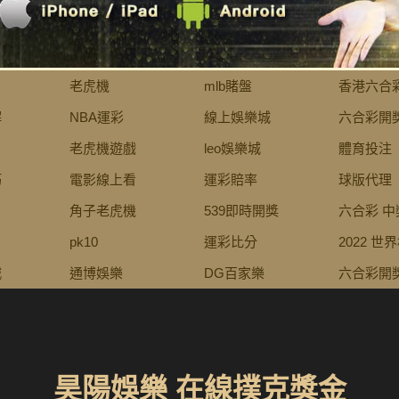
老虎機
mlb賭盤
香港六合
解
NBA運彩
線上娛樂城
六合彩開
老虎機遊戲
leo娛樂城
體育投注
巧
電影線上看
運彩賠率
球版代理
角子老虎機
539即時開獎
六合彩 中
pk10
運彩比分
2022 世
城
通博娛樂
DG百家樂
六合彩開
昊陽娛樂 在線撲克獎金