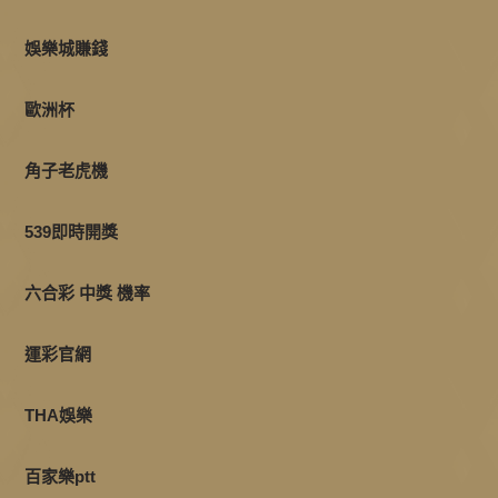
娛樂城賺錢
歐洲杯
角子老虎機
539即時開獎
六合彩 中獎 機率
運彩官網
THA娛樂
百家樂ptt