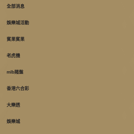
全部消息
娛樂城活動
賓果賓果
老虎機
mlb賭盤
香港六合彩
大樂透
娛樂城