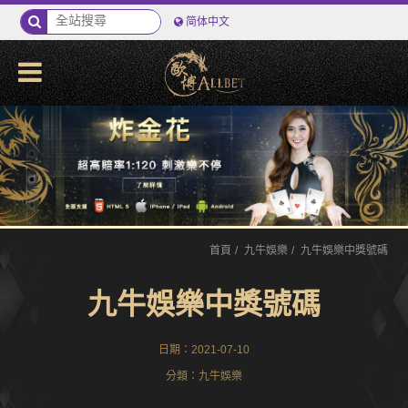
简体中文
首頁
九牛娛樂
九牛娛樂中獎號碼
九牛娛樂中獎號碼
日期：
2021-07-10
分類：
九牛娛樂