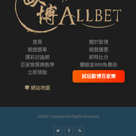
首頁
關於歐博
遊戲選單
遊戲優惠
運彩討論網
即時比分
百家樂算牌教學
體驗金888免費送
立即領取
試玩歐博百家樂
網站地圖
2019© Copyright All Rights Reserved