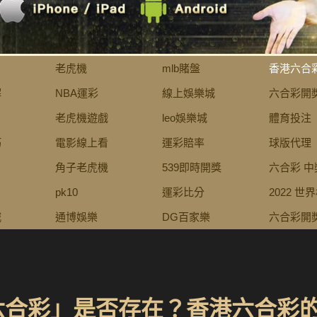
老虎機
mlb賭盤
香港六合
解
NBA運彩
線上娛樂城
六合彩開
老虎機遊戲
leo娛樂城
體育投注
巧
電影線上看
運彩賠率
球版代理
角子老虎機
539即時開獎
六合彩 中
pk10
運彩比分
2022 世
城
通博娛樂
DG百家樂
六合彩開
六合彩」是否存在？香港六合彩的