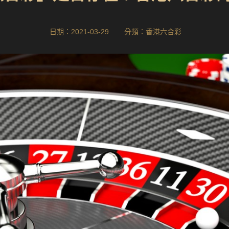
日期：
2021-03-29
分類：
香港六合彩