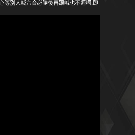
戒心等別人喊六合必勝後再跟喊也不遲啊,即