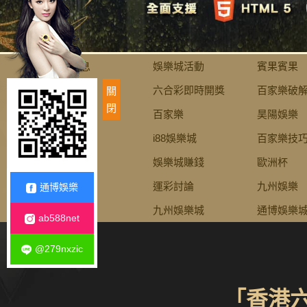
全部消息
娛樂城活動
賓果賓果
賓果開獎
六合彩即時開獎
百家樂破
關
閉
九牛娛樂
百家樂
昊陽娛樂
娛樂城
i88娛樂城
百家樂技
足球投注
娛樂城賺錢
歐洲杯
百家樂ptt
運彩討論
九州娛樂
通博娛樂
即時比分
九州娛樂城
通博娛樂
ab588net
@279nxzic
「香港