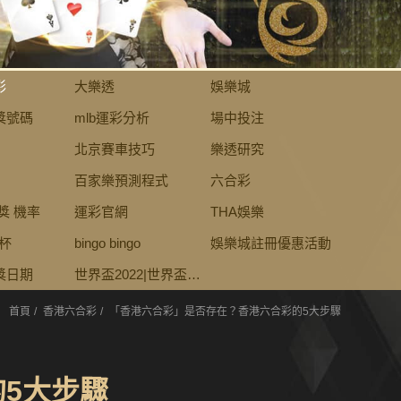
彩
大樂透
娛樂城
獎號碼
mlb運彩分析
場中投注
北京賽車技巧
樂透研究
百家樂預測程式
六合彩
獎 機率
運彩官網
THA娛樂
界杯
bingo bingo
娛樂城註冊優惠活動
獎日期
世界盃2022|世界盃下
注
首頁
香港六合彩
「香港六合彩」是否存在？香港六合彩的5大步驟
5大步驟