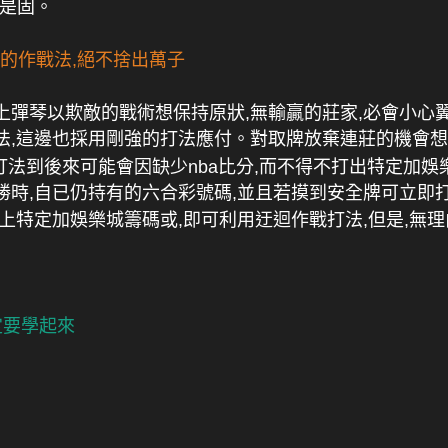
注是固。
利的作戰法,絕不捨出萬子
彈琴以欺敵的戰術想保持原狀,無輸贏的莊家,必會小心
法,這邊也採用剛強的打法應付。對取牌放棄連莊的機會想
打法到後來可能會因缺少nba比分,而不得不打出特定加娛
時,自已仍持有的六合彩號碼,並且若摸到安全牌可立即打出
上特定加娛樂城籌碼或,即可利用迂迴作戰打法,但是,無理
定要學起來