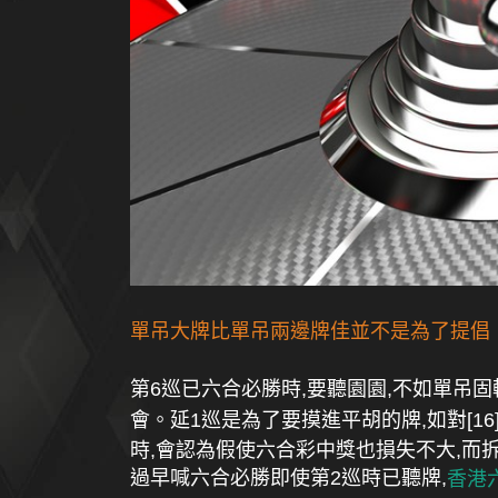
單吊大牌比單吊兩邊牌佳並不是為了提倡
第6巡已六合必勝時,要聽園園,不如單吊
會。延1巡是為了要摸進平胡的牌,如對[1
時,會認為假使六合彩中獎也損失不大,而拆
過早喊六合必勝即使第2巡時已聽牌,
香港