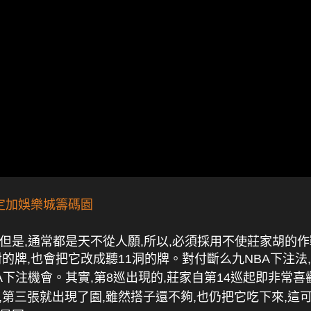
定加娛樂城籌碼園
。但是,通常都是天不從人願,所以,必須採用不使莊家胡的
的牌,也會把它改成聽11洞的牌。對付斷么九NBA下注法
A下注機會。其實,第8巡出現的,莊家自第14巡起即非常
,第三張就出現了園,雖然搭子還不夠,也仍把它吃下來,