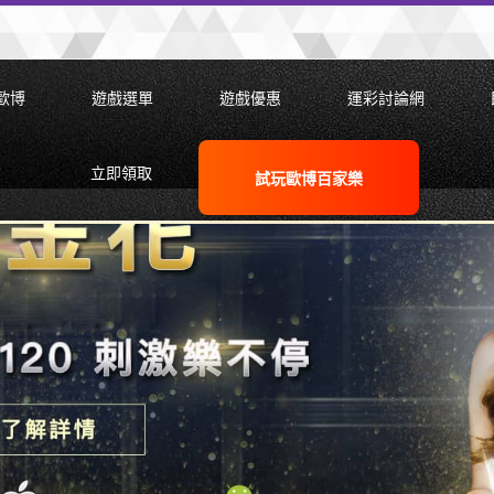
歐博
遊戲選單
遊戲優惠
運彩討論網
立即領取
試玩歐博百家樂