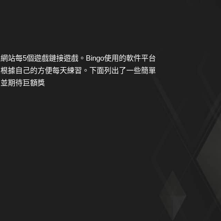
每5個遊戲鏈接遊戲。Bingo使用的軟件平台
並根據自己的方便每天練習。下面列出了一些簡單
，並期待巨額獎