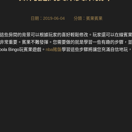
日期：
2019-06-04
分類：
賓果賓果
這些房間的背景可以根據玩家的喜好輕鬆修改。玩家還可以在線賓果網站
非常重要。賓果不難發揮。您需要做的就是學習一些有趣的步驟，
a Bingo玩賓果遊戲。
nba賭盤
學習這些步驟將讓您充滿自信地玩