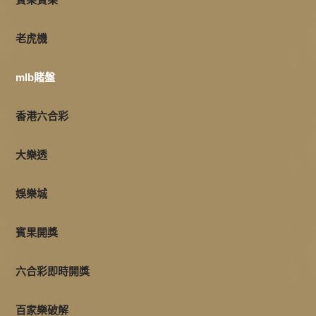
老虎機
mlb賭盤
香港六合彩
大樂透
娛樂城
賓果開獎
六合彩即時開獎
百家樂破解