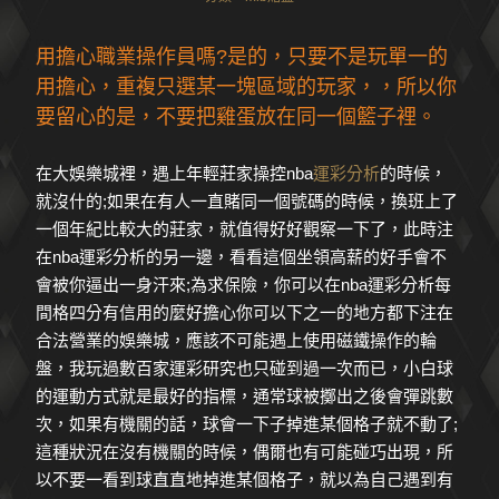
用擔心職業操作員嗎?是的，只要不是玩單一的
用擔心，重複只選某一塊區域的玩家，，所以你
要留心的是，不要把雞蛋放在同一個籃子裡。
在大娛樂城裡，遇上年輕莊家操控nba
運彩分析
的時候，
就沒什的;如果在有人一直賭同一個號碼的時候，換班上了
一個年紀比較大的莊家，就值得好好觀察一下了，此時注
在nba運彩分析的另一邊，看看這個坐領高薪的好手會不
會被你逼出一身汗來;為求保險，你可以在nba運彩分析每
間格四分有信用的麼好擔心你可以下之一的地方都下注在
合法營業的娛樂城，應該不可能遇上使用磁鐵操作的輪
盤，我玩過數百家運彩研究也只碰到過一次而已，小白球
的運動方式就是最好的指標，通常球被擲出之後會彈跳數
次，如果有機關的話，球會一下子掉進某個格子就不動了;
這種狀況在沒有機關的時候，偶爾也有可能碰巧出現，所
以不要一看到球直直地掉進某個格子，就以為自己遇到有