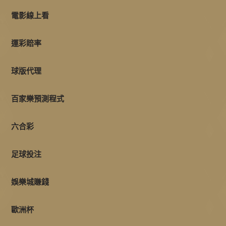
電影線上看
運彩賠率
球版代理
百家樂預測程式
六合彩
足球投注
娛樂城賺錢
歐洲杯