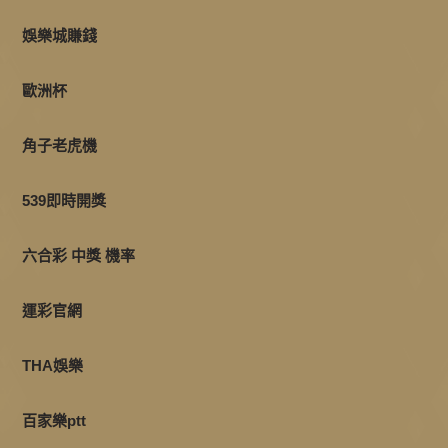
娛樂城賺錢
歐洲杯
角子老虎機
539即時開獎
六合彩 中獎 機率
運彩官網
THA娛樂
百家樂ptt