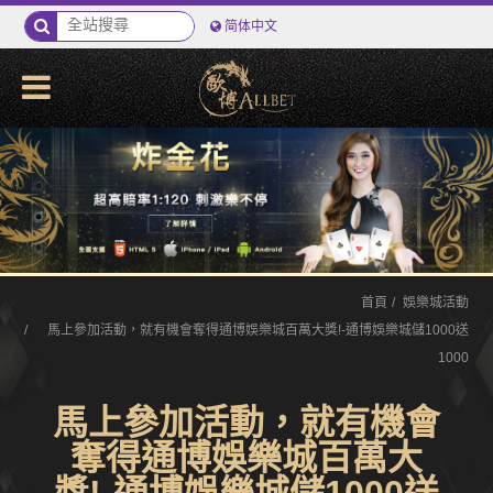
简体中文
首頁
娛樂城活動
馬上參加活動，就有機會奪得通博娛樂城百萬大獎!-通博娛樂城儲1000送
1000
馬上參加活動，就有機會
奪得通博娛樂城百萬大