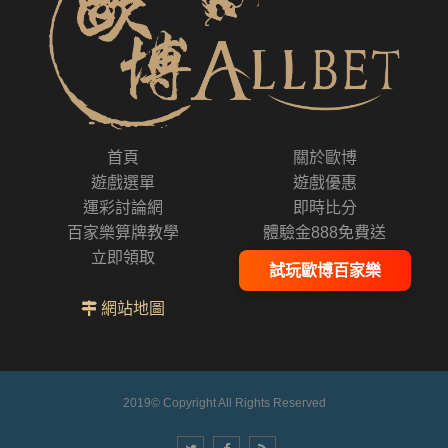
首頁
關於歐博
遊戲選單
遊戲優惠
運彩討論網
即時比分
百家樂算牌教學
體驗金888免費送
立即領取
試玩歐博百家樂
網站地圖
2019© Copyright All Rights Reserved