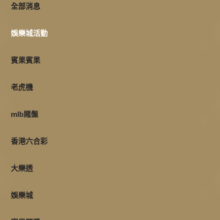
全部消息
娛樂城活動
賓果賓果
老虎機
mlb賭盤
香港六合彩
大樂透
娛樂城