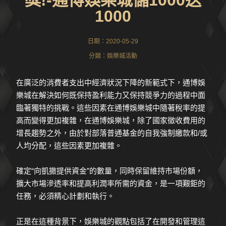
獎!-通博娛樂城儲1000送
1000
日期：
2020-05-29
分類：
娛樂城活動
在廣泛的消費者支出中經濟狀況下降的新範式下，通博娛
樂城在解決如何既保持盈利能力又保持競爭力的過程中面
臨著獨特的挑戰。這些因素在通博娛樂城中隨著稅率的提
高而變得更加複雜，在通博娛樂城，除了國家徵收費用的
增長趨勢之外，由於對部落普通基金的自我強制繳款和/或
人均分配，這些因素更加複雜。
確定“向凱撒提供資金”的數量，同時保留維持市場份額，
擴大市場滲透率和提高利潤率所需的資金，是一項艱鉅的
任務，必須精心計劃和執行。
正是在這種背景下，娛樂城的觀點包括了在開發和管理這