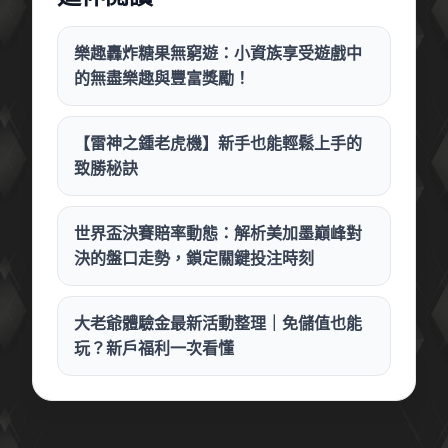
樂趣轟炸糖果無窮遊：小資族享受遊戲中
的無盡樂趣與豐富獎勵！
【雷神之鍾老虎機】新手也能輕鬆上手的
致勝秘訣
世界盃決賽賠率動態：解析美加墨巔峰對
決的盤口走勢，鎖定關鍵投注時刻
大老爺體驗金最新活動整理｜免儲值也能
玩？新戶福利一次看懂