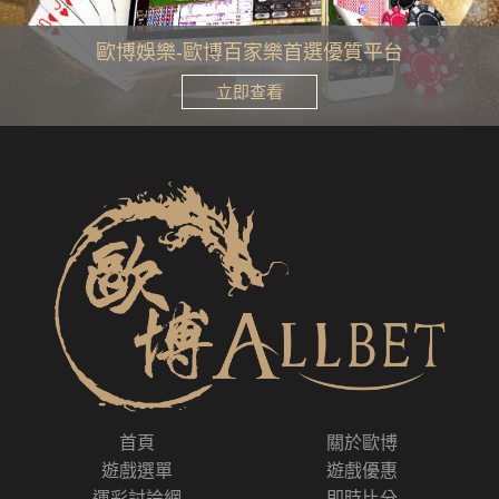
歐博評價線上討論區-網友一致推薦
立即查看
首頁
關於歐博
遊戲選單
遊戲優惠
運彩討論網
即時比分