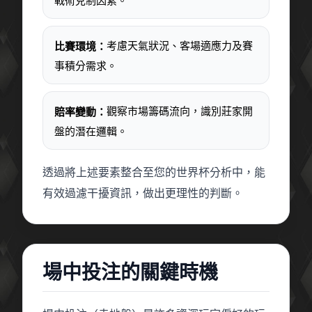
考慮天氣狀況、客場適應力及賽
比賽環境：
事積分需求。
觀察市場籌碼流向，識別莊家開
賠率變動：
盤的潛在邏輯。
透過將上述要素整合至您的世界杯分析中，能
有效過濾干擾資訊，做出更理性的判斷。
場中投注的關鍵時機