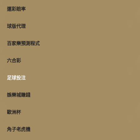
運彩賠率
球版代理
百家樂預測程式
六合彩
足球投注
娛樂城賺錢
歐洲杯
角子老虎機