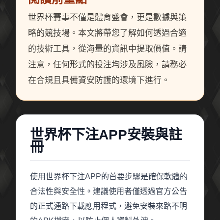
世界杯賽事不僅是體育盛會，更是數據與策
略的競技場。本文將帶您了解如何透過合適
的技術工具，從海量的資訊中提取價值。請
注意，任何形式的投注均涉及風險，請務必
在合規且具備資安防護的環境下進行。
世界杯下注APP安裝與註
冊
使用世界杯下注APP的首要步驟是確保軟體的
合法性與安全性。建議使用者僅透過官方公告
的正式通路下載應用程式，避免安裝來路不明