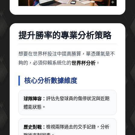
提升勝率的專業分析策略
想要在世界杯投注中提高勝算，單憑運氣是不
夠的，必須仰賴系統化的
。
世界杯分析
核心分析數據維度
評估先發球員的傷停狀況與近期
球隊陣容：
體能狀態。
檢視兩隊過去的交手記錄，分析
歷史對戰：
戰術克制因素。