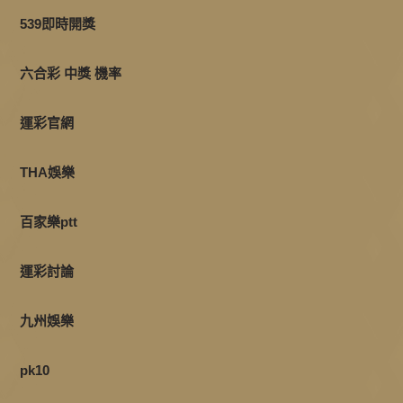
539即時開獎
六合彩 中獎 機率
運彩官網
THA娛樂
百家樂ptt
運彩討論
九州娛樂
pk10