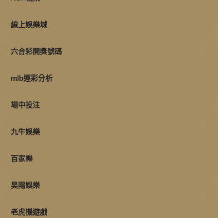
線上娛樂城
六合彩開獎號碼
mlb運彩分析
場中投注
九牛娛樂
百家樂
昊陽娛樂
老虎機遊戲