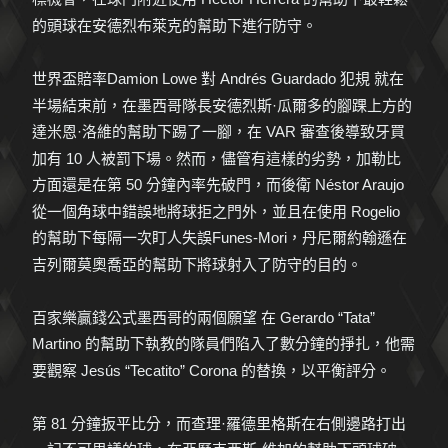
的頭球在安德烈布萊克的幫助下進行防守。
世界盃賠率
Damion Lowe 對 Andrés Guardado 犯規 就在
半場結束前，在墨西哥隊長安德烈斯·瓜爾多的腳踝上方的
達米恩·洛維的幫助下踢了一腳，在 VAR 審查後導致牙買
加有 10 人被罰下場。然而，儘管有這樣的劣勢，加勒比
方面還是在第 50 分鐘內率先破門，而後衛 Néstor Araujo
從一個角球中錯誤地將球拒之門外，並且在使用 Rogelio
的幫助下每隔一次盯人失誤Funes-Mori，丹尼爾約翰遜在
吉列爾莫奧喬亞的幫助下將球射入了防守的目的。
百家樂贏錢公式
墨西哥的兩個願望 在 Gerardo “Tata”
Martino 的幫助下執教的隊員們陷入了數分鐘的掙扎，他需
要觀察 Jesús “Tecatito” Corona 的替換，以平衡評分。
第 81 分鐘扳平比分，而查理·羅德里格斯在右側邊路打出