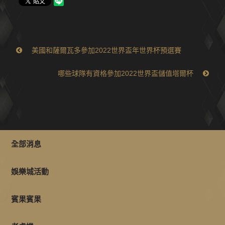
美國和薩爾瓦多參加2022世界盃年世界杯預選賽
哪些球隊有資格參加2022世界盃儲值塔爾杯
全部消息
娛樂城活動
賓果賓果