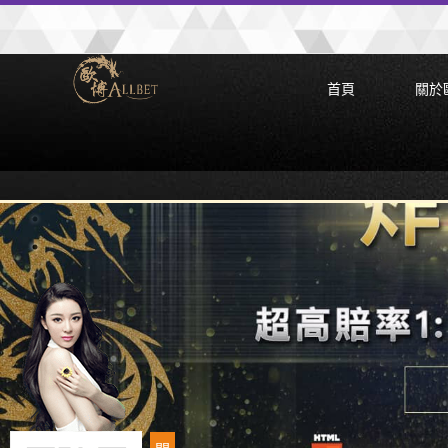
首頁
關於