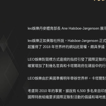
leo娛樂丹麥體育部長 Ane Halsboe-Jør
leo娛樂
正如美聯社所說，Halsboe-Jørgens
起獲得了 2018 年世界杯的網站託管權，頗具爭議
LEO娛樂對競標方式違規的指控引發了國際足聯
確實增加了對幾名官員和卡塔爾政府在建設中的行
LEO娛樂
由於美國準備明年舉辦世界杯，卡塔爾對
考慮到 2010 年的事實，據說有 6,500 多名來自
國際特赦組織要求國際足聯對活動的倡議和場地進