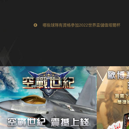
哪些球隊有資格參加2022世界盃儲值塔爾杯