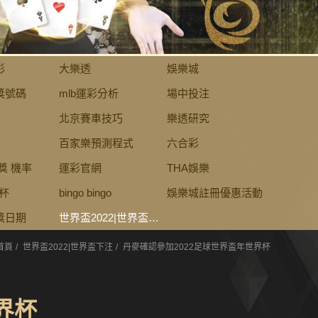
彩
大樂透
娛樂城
獎號碼
mlb運彩分析
場中投注
北京賽車技巧
樂透研究
百家樂預測程式
六合彩
獎 機率
運彩官網
THA娛樂
界杯
bingo bingo
娛樂城註冊優惠活動
獎日期
世界盃2022|世界盃下
注
首頁
世界盃2022|世界盃下注
丹麥確認參加2022足球世界盃年世界杯
界杯