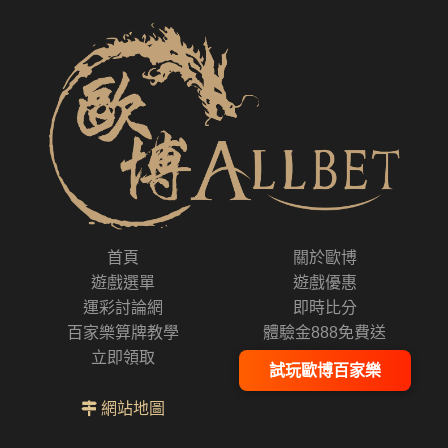
首頁
關於歐博
遊戲選單
遊戲優惠
運彩討論網
即時比分
百家樂算牌教學
體驗金888免費送
立即領取
試玩歐博百家樂
網站地圖