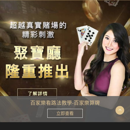
百家樂看路法教學-百家樂算牌
立即查看