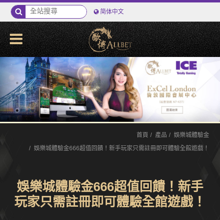
简体中文
首頁
產品
娛樂城體驗金
娛樂城體驗金666超值回饋！新手玩家只需註冊即可體驗全館遊戲！
娛樂城體驗金666超值回饋！新手
玩家只需註冊即可體驗全館遊戲！