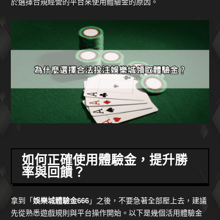
於選擇合規經營的平台來使用體驗金的原因。
如何正確使用體驗金，提升勝
率與回饋？
拿到「
娛樂城體驗金666
」之後，不要急著全部壓上去，建議
先從熟悉遊戲規則與平台操作開始。以下是幾個活用體驗金