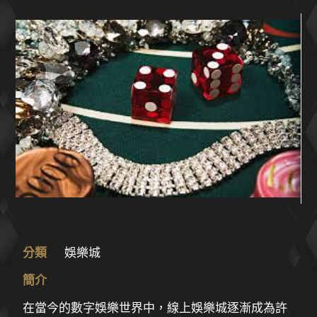
分類
娛樂城
簡介
在當今的數字娛樂世界中，線上娛樂城逐漸成為許