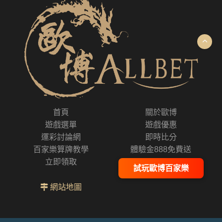
首頁
關於歐博
遊戲選單
遊戲優惠
運彩討論網
即時比分
百家樂算牌教學
體驗金888免費送
立即領取
試玩歐博百家樂
網站地圖