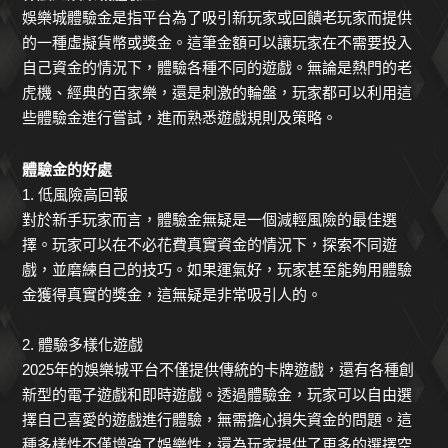
娛樂城體驗金是指平台為了吸引新玩家或回饋老玩家而提供
的一種虛擬貨幣或獎金。這筆金額可以讓玩家在不需要投入
自己資金的情況下，體驗各種不同的遊戲。無論是熱門的老
虎機、經典的百家樂，還是刺激的輪盤，玩家都可以利用這
些體驗金進行嘗試，進而熟悉遊戲規則及策略。
體驗金的好處
1. 低風險高回報
對於新手玩家而言，體驗金無疑是一個減輕風險的最佳選
擇。玩家可以在不必花費真實資金的情況下，探索不同遊
戲，並磨練自己的技巧。如果運氣好，玩家甚至能夠用體驗
金獲得真實的獎金，這無疑是非常吸引人的。
2. 體驗多樣化遊戲
2025年的娛樂城平台不僅提供傳統的卡牌遊戲，還有各種創
新型的電子遊戲和即時遊戲。透過體驗金，玩家可以自由選
擇自己喜愛的遊戲進行體驗，無需擔心損失資金的問題。這
種多樣性不僅增強了娛樂性，還為玩家提供了更多的選擇空