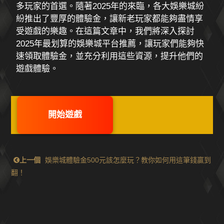
多玩家的首選。隨著2025年的來臨，各大娛樂城紛
紛推出了豐厚的體驗金，讓新老玩家都能夠盡情享
受遊戲的樂趣。在這篇文章中，我們將深入探討
2025年最划算的娛樂城平台推薦，讓玩家們能夠快
速領取體驗金，並充分利用這些資源，提升他們的
遊戲體驗。
開始遊戲
上一個
娛樂城體驗金500元該怎麼玩？教你如何用這筆錢贏到
翻！