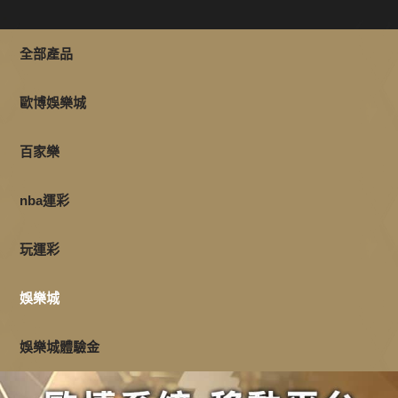
全部產品
歐博娛樂城
百家樂
nba運彩
玩運彩
娛樂城
娛樂城體驗金