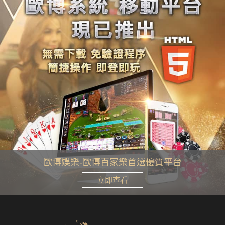
歐博娛樂-歐博百家樂首選優質平台
立即查看